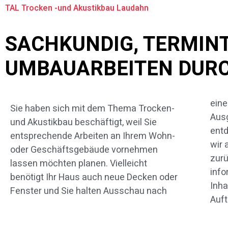
TAL Trocken -und Akustikbau Laudahn
SACHKUNDIG, TERMIN
UMBAUARBEITEN DURC
eine
Sch
Sie haben sich mit dem Thema Trocken-
Ausg
den
und Akustikbau beschäftigt, weil Sie
entd
näh
entsprechende Arbeiten an Ihrem Wohn-
wir 
Leis
oder Geschäftsgebäude vornehmen
zurü
Beit
lassen möchten planen. Vielleicht
info
Umba
benötigt Ihr Haus auch neue Decken oder
Inha
Fenster und Sie halten Ausschau nach
Auf