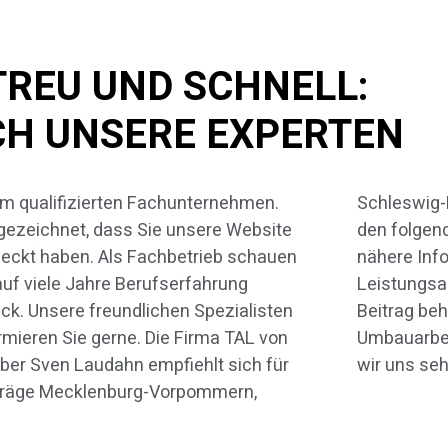
TREU UND SCHNELL:
H UNSERE EXPERTEN
m qualifizierten Fachunternehmen.
leswig-Holstein und Hamburg. Auf
ezeichnet, dass Sie unsere Website
 folgenden Seiten dürfen wir Ihnen
eckt haben. Als Fachbetrieb schauen
ere Informationen zu unserem
auf viele Jahre Berufserfahrung
tungsangebot geben. In diesem
ck. Unsere freundlichen Spezialisten
rag behandeln wir speziell das Thema
rmieren Sie gerne. Die Firma TAL von
uarbeiten. Über Ihr Interesse freuen
ber Sven Laudahn empfiehlt sich für
wir uns seh
träge Mecklenburg-Vorpommern,