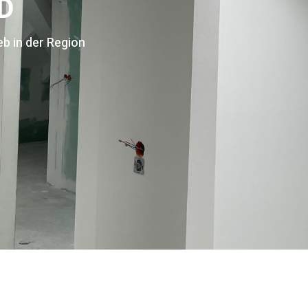
D
eb in der Region