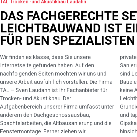
TAL Trocken -und Akustikbau Laudahn
DAS FACHGERECHTE SE
LEICHTBAUWAND IST E
FÜR DEN SPEZIALISTEN
Wir finden es klasse, dass Sie unsere
private
Internetseite gefunden haben. Auf den
Sanier
nachfolgenden Seiten möchten wir uns und
sind L
unsere Arbeit ausführlich vorstellen. Die Firma
Bauele
TAL – Sven Laudahn ist Ihr Fachanbieter für
keine 
Trocken- und Akustikbau. Der
Leicht
Aufgabenbereich unserer Firma umfasst unter
Grundi
anderem den Dachgeschossausbau,
und ta
Spachtelarbeiten, die Altbausanierung und die
Gipska
Fenstermontage. Ferner ziehen wir
hinsich