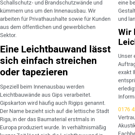
Schallschutz- und Brandschutzwände und
eine b
kümmern uns um den Innenausbau. Wir
Gestalt
arbeiten für Privathaushalte sowie für Kunden
und lan
aus dem öffentlichen und gewerblichen
Wir 
Sektor.
Lei
Eine Leichtbauwand lässt
Unser 
sich einfach streichen
Auftra
oder tapezieren
exakt 
entspr
Speziell beim Innenausbau werden
erledi
Leichtbauwände aus Gips verarbeitet.
Inform
Gipskarton wird häufig auch Rigips genannt.
0176 4
Der Name bezieht sich auf die lettische Stadt
Vertra
Riga, in der das Baumaterial erstmals in
Akusti
Europa produziert wurde. In verhältnismäßig
Fachbe