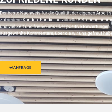
Geschäftsführer
Der beste Nachweis für die Qualität der eigenen Arbeit s
 geht.
„Der Ideenreichtum von Sven Laudahn hat uns b
zufriedene Kunden. Für die individuelle Betreuung nehm
der Neugestaltung unserer Büroräume stand d
uns viel Zeit und freuen uns über positive Bewertungen. 
der Räume immer im Vordergrund. Mit den hoc
ausgewählte Kommentare, über die wir uns gefreut hab
Trockenbauelementen haben unsere Büros ein
Anmutung bekommen. Die Raumgestaltung förde
und die Kreativität der Mitarbeiter.“
ANFRAGE