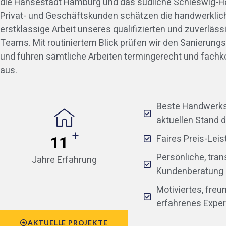
die Hansestadt Hamburg und das südliche Schleswig-Ho
Privat- und Geschäftskunden schätzen die handwerklic
erstklassige Arbeit unseres qualifizierten und zuverläss
Teams. Mit routiniertem Blick prüfen wir den Sanierung
und führen sämtliche Arbeiten termingerecht und fach
aus.
Beste Handwerks
aktuellen Stand 
+
14
Faires Preis-Lei
Persönliche, tra
Jahre Erfahrung
Kundenberatung
Motiviertes, freu
erfahrenes Expe
AKTUELLE PROJEKTE