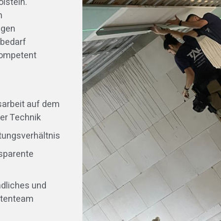
lstein.
h
igen
sbedarf
kompetent
arbeit auf dem
der Technik
stungsverhältnis
nsparente
ndliches und
rtenteam