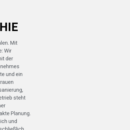
HIE
len. Mit
: Wir
it der
genehmes
te und ein
trauen
sanierung,
trieb steht
ner
xakte Planung.
lich und
schließlich