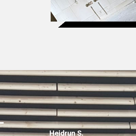
–
Heidrun S.