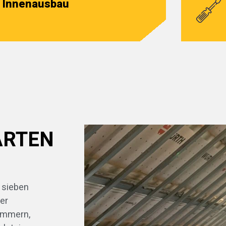
Innenausbau
ARTEN
 sieben
er
ommern,