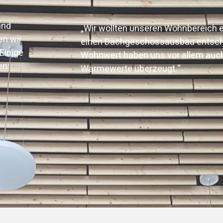
ind
„Wir wollten unseren Wohnbereich e
eeindruckt. Bei
en wir
einen Dachgeschossausbau entsch
ie spätere Nutzung
Einige
Wohnwert haben uns vor allem auch
hwertigen
en:
Wärmewerte überzeugt.“
e ganz neue
rt die Motivation