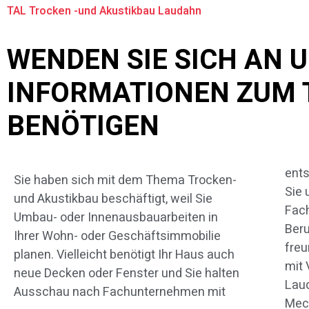
TAL Trocken -und Akustikbau Laudahn
WENDEN SIE SICH AN 
INFORMATIONEN ZUM 
BENÖTIGEN
ents
Hols
Sie haben sich mit dem Thema Trocken-
Sie 
Sei
und Akustikbau beschäftigt, weil Sie
Fach
In
Umbau- oder Innenausbauarbeiten in
Beru
Leis
Ihrer Wohn- oder Geschäftsimmobilie
freu
Bei
planen. Vielleicht benötigt Ihr Haus auch
mit 
Them
neue Decken oder Fenster und Sie halten
Laud
Ausschau nach Fachunternehmen mit
Mec