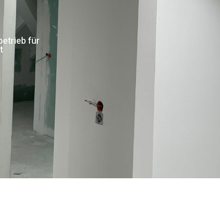
betrieb für
t