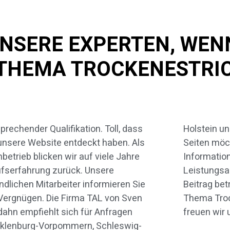
UNSERE EXPERTEN, WENN
THEMA TROCKENESTRI
prechender Qualifikation. Toll, dass
tein und Hamburg. Auf den folgenden
unsere Website entdeckt haben. Als
ten möchten wir Ihnen nähere
betrieb blicken wir auf viele Jahre
formationen zu unserem
fserfahrung zurück. Unsere
tungsangebot geben. In diesem
ndlichen Mitarbeiter informieren Sie
trag betrachten wir speziell das
Vergnügen. Die Firma TAL von Sven
a Trockenestrich. Über Ihr Interesse
ahn empfiehlt sich für Anfragen
freuen wir 
klenburg-Vorpommern, Schleswig-