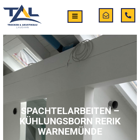
SPACHTELARBEITEN –
KÜHLUNGSBORN RERIK
WARNEMÜNDE