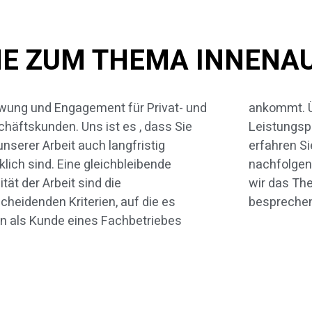
NE ZUM THEMA INNENA
ung und Engagement für Privat- und
kommt. Über das gesamte
häftskunden. Uns ist es , dass Sie
tungspaket, das wir Ihnen anbieten,
unserer Arbeit auch langfristig
hren Sie mehr auf dieser und den
klich sind. Eine gleichbleibende
folgenden Seiten. Zunächst wollen
ität der Arbeit sind die
as Thema Innenausbau näher
cheidenden Kriterien, auf die es
bespreche
n als Kunde eines Fachbetriebes