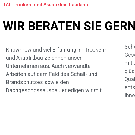
TAL Trocken -und Akustikbau Laudahn
WIR BERATEN SIE GER
Schw
an
Know-how und viel Erfahrung im Trocken-
Gesc
Leis
und Akustikbau zeichnen unser
mit 
erfa
Unternehmen aus. Auch verwandte
glüc
nach
Arbeiten auf dem Feld des Schall- und
Qual
wir d
Brandschutzes sowie den
ents
Dachgeschossausbau erledigen wir mit
Ihne