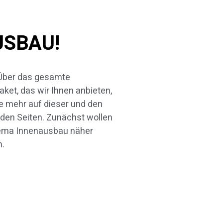
USBAU!
n.