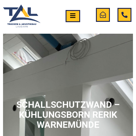
SCHALLSCHUTZWAND –
KÜHLUNGSBORN RERIK
WARNEMÜNDE