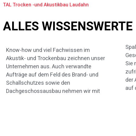
TAL Trocken -und Akustikbau Laudahn
ALLES WISSENSWERTE
Spaß
Fach
Know-how und viel Fachwissen im
Gesc
gesa
Akustik- und Trockenbau zeichnen unser
Sie 
biete
Unternehmen aus. Auch verwandte
zufr
Webs
Aufträge auf dem Feld des Brand- und
der 
Schallschutzes sowie den
auf 
Dachgeschossausbau nehmen wir mit