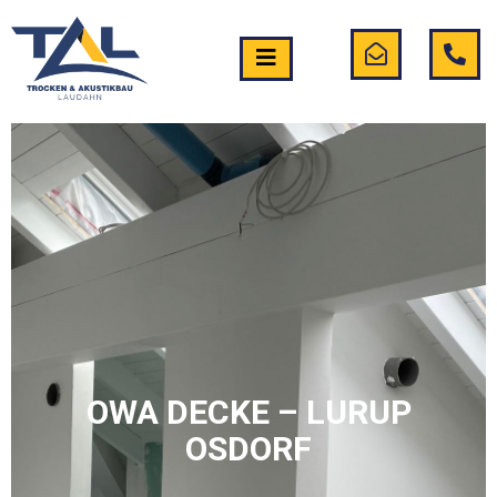
OWA DECKE – LURUP
OSDORF