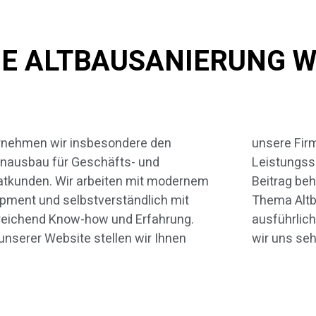
DIE ALTBAUSANIERUNG 
rnehmen wir insbesondere den
ere Firma und das gesamte
nausbau für Geschäfts- und
ungsspektrum näher vor. In diesem
atkunden. Wir arbeiten mit modernem
trag behandeln wir zunächst das
pment und selbstverständlich mit
ma Altbausanierung etwas
reichend Know-how und Erfahrung.
ührlicher. Über Ihr Interesse freuen
unserer Website stellen wir Ihnen
wir uns seh