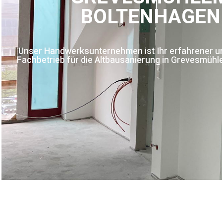
BOLTENHAGEN
Unser Handwerksunternehmen ist Ihr erfahrener und
Fachbetrieb für die Altbausanierung in Grevesmüh