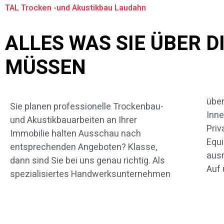
TAL Trocken -und Akustikbau Laudahn
ALLES WAS SIE ÜBER 
MÜSSEN
übe
uns
Sie planen professionelle Trockenbau-
Inne
Leist
und Akustikbauarbeiten an Ihrer
Priv
Bei
Immobilie halten Ausschau nach
Equi
The
entsprechenden Angeboten? Klasse,
aus
ausf
dann sind Sie bei uns genau richtig. Als
Auf 
spezialisiertes Handwerksunternehmen