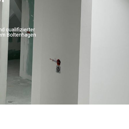
 qualifizierter
lem Boltenhagen