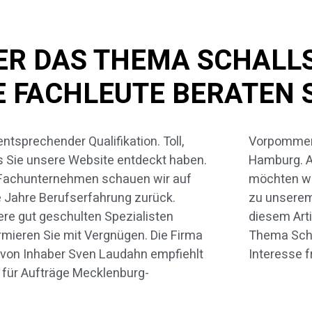
BER DAS THEMA SCHAL
 FACHLEUTE BERATEN 
entsprechender Qualifikation. Toll,
ommern, Schleswig-Holstein und
 Sie unsere Website entdeckt haben.
burg. Auf den folgenden Seiten
 Fachunternehmen schauen wir auf
ten wir Ihnen einigen Informationen
e Jahre Berufserfahrung zurück.
nserem Leistungsspektrum geben. In
re gut geschulten Spezialisten
m Artikel betrachten wir speziell das
rmieren Sie mit Vergnügen. Die Firma
ma Schallschutzwand. Über Ihr
von Inhaber Sven Laudahn empfiehlt
Interesse f
 für Aufträge Mecklenburg-