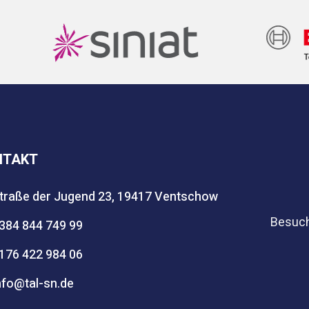
NTAKT
traße der Jugend 23, 19417 Ventschow
Besuch
384 844 749 99
176 422 984 06
nfo@tal-sn.de