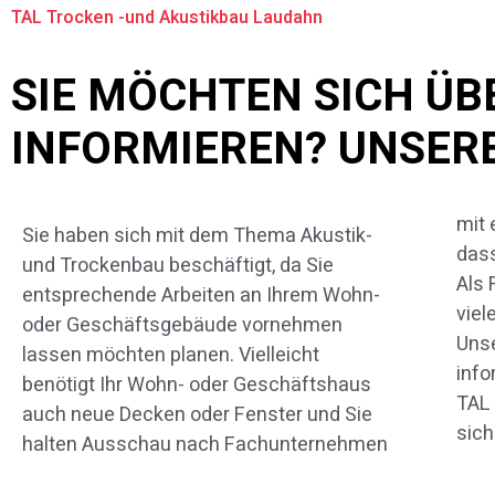
TAL Trocken -und Akustikbau Laudahn
SIE MÖCHTEN SICH Ü
INFORMIEREN? UNSERE
mit 
Vorp
Sie haben sich mit dem Thema Akustik-
dass
Ham
und Trockenbau beschäftigt, da Sie
Als
möch
entsprechende Arbeiten an Ihrem Wohn-
viel
zu u
oder Geschäftsgebäude vornehmen
Unse
diese
lassen möchten planen. Vielleicht
info
The
benötigt Ihr Wohn- oder Geschäftshaus
TAL 
auch neue Decken oder Fenster und Sie
sich
halten Ausschau nach Fachunternehmen