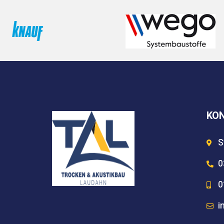
KO
S
0
0
i