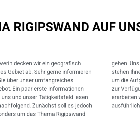
MA RIGIPSWAND AUF UN
erin decken wir ein geografisch
n. Unsere geschulten Mitarbeiter
es Gebiet ab. Sehr gerne informieren
en Ihnen für sämtliche Fragen rund
Sie über unser umfangreiches
ie Aufgabenbereiche unserer Firma
bot. Ein paar erste Informationen
 Verfügung. Selbstverständlich
 uns und unser Tätigkeitsfeld lesen
rbeiten wir Ihnen gerne ein
nachfolgend. Zunächst soll es jedoch
ausführlic
onders um das Thema Rigipswand