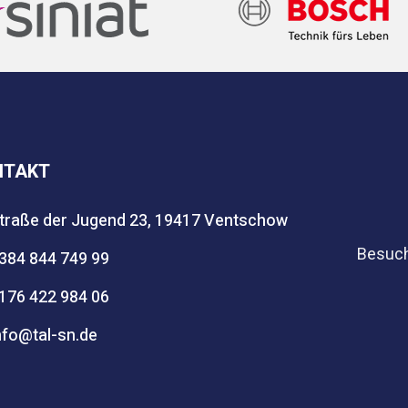
NTAKT
traße der Jugend 23, 19417 Ventschow
Besuch
384 844 749 99
176 422 984 06
nfo@tal-sn.de