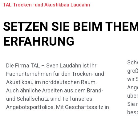
TAL Trocken -und Akustikbau Laudahn
SETZEN SIE BEIM THE
ERFAHRUNG
Schw
gehe
Die Firma TAL – Sven Laudahn ist Ihr
groß
steh
Fachunternehmen für den Trocken- und
wir 
um d
Akustikbau im norddeutschen Raum.
Ange
zur
Auch ähnliche Arbeiten aus dem Brand-
über
era
und Schallschutz sind Teil unseres
Sie 
Angebotsportfolios. Mit Geschäftsssitz in
bes