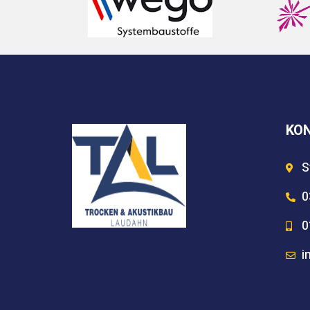
KO
S
0
0
i