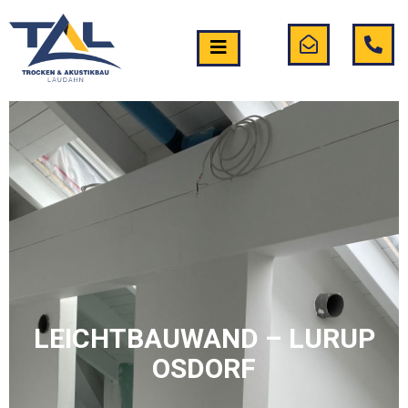
LEICHTBAUWAND – LURUP
OSDORF