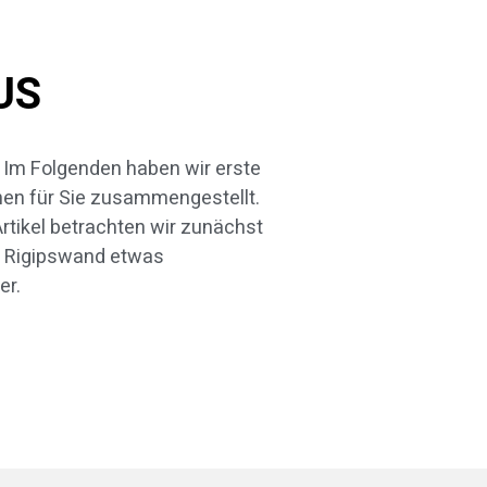
US
er.