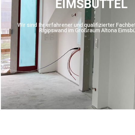
EIMSBÜTTEL
Wir sind Ihr erfahrener und qualifizierter Fachbet
Rigipswand im Großraum Altona Eimsbü