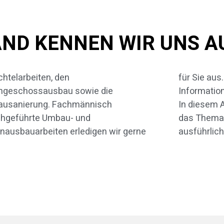
AND KENNEN WIR UNS A
htelarbeiten, den
aus. Im Folgenden haben wir erste
hgeschossausbau sowie die
mationen für Sie zusammengestellt.
bausanierung. Fachmännisch
esem Artikel betrachten wir zunächst
chgeführte Umbau- und
Thema Rigipswand etwas
nausbauarbeiten erledigen wir gerne
ausführlich