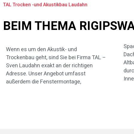
TAL Trocken -und Akustikbau Laudahn
BEIM THEMA RIGIPSW
Spac
für Sie 
Wenn es um den Akustik- und
Dac
Infor
Trockenbau geht, sind Sie bei Firma TAL –
Alt
In di
Sven Laudahn exakt an der richtigen
dur
das 
Adresse. Unser Angebot umfasst
Inne
außerdem die Fenstermontage,