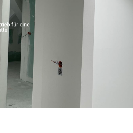
rieb für eine
ttel