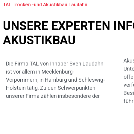
TAL Trocken -und Akustikbau Laudahn
UNSERE EXPERTEN IN
AKUSTIKBAU
Akus
Dac
Die Firma TAL von Inhaber Sven Laudahn
Unte
Fens
ist vor allem in Mecklenburg-
öffe
für
Vorpommern, in Hamburg und Schleswig-
verf
beh
Holstein tätig. Zu den Schwerpunkten
Besi
unserer Firma zählen insbesondere der
führ