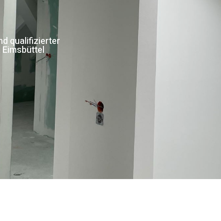
 qualifizierter
 Eimsbüttel