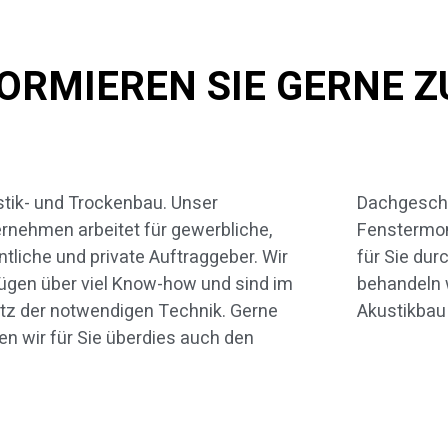
FORMIEREN SIE GERNE 
tik- und Trockenbau. Unser
hgeschossausbau sowie die
rnehmen arbeitet für gewerbliche,
termontage und Spachtelarbeiten
ntliche und private Auftraggeber. Wir
 Sie durch. In diesem Beitrag
ügen über viel Know-how und sind im
andeln wir zunächst das Thema
tz der notwendigen Technik. Gerne
Akustikbau
en wir für Sie überdies auch den