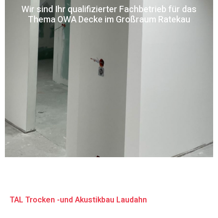
Wir sind Ihr qualifizierter Fachbetrieb für das
Thema OWA Decke im Großraum Ratekau
TAL Trocken -und Akustikbau Laudahn