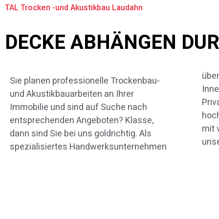
TAL Trocken -und Akustikbau Laudahn
DECKE ABHÄNGEN DUR
über
uns
Sie planen professionelle Trockenbau-
Inne
Leist
und Akustikbauarbeiten an Ihrer
Priv
Artik
Immobilie und sind auf Suche nach
hoc
The
entsprechenden Angeboten? Klasse,
mit 
dann sind Sie bei uns goldrichtig. Als
unse
spezialisiertes Handwerksunternehmen