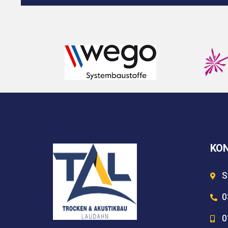
KO
S
0
0