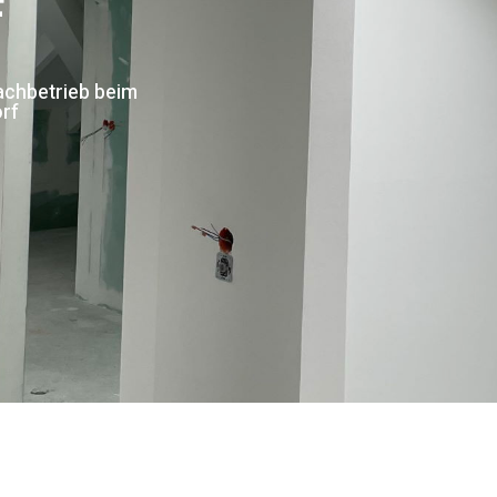
F
achbetrieb beim
rf