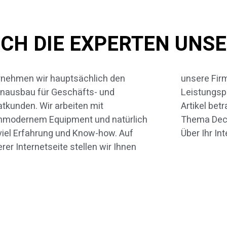
CH DIE EXPERTEN UNSE
nehmen wir hauptsächlich den
ere Firma und das gesamte
nausbau für Geschäfts- und
ungsprogramm näher vor. In diesem
atkunden. Wir arbeiten mit
el betrachten wir zunächst das
hmodernem Equipment und natürlich
ma Decke abhängen etwas näher.
viel Erfahrung und Know-how. Auf
Über Ihr In
rer Internetseite stellen wir Ihnen