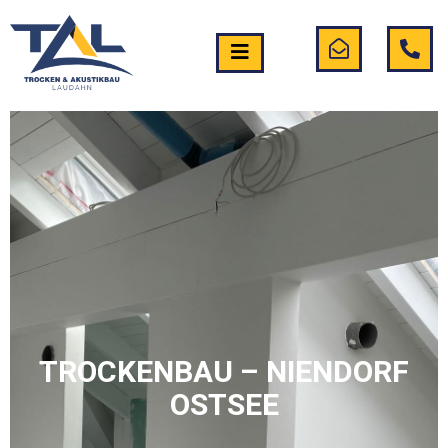
TROCKENBAU – NIENDORF
OSTSEE