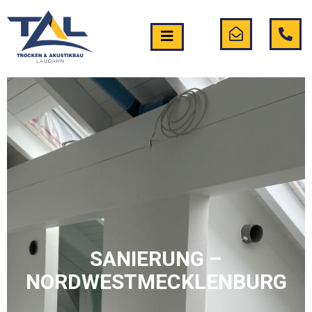
SANIERUNG –
NORDWESTMECKLENBURG