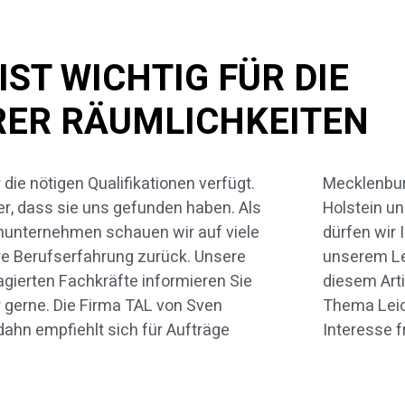
ST WICHTIG FÜR DIE
RER RÄUMLICHKEITEN
 die nötigen Qualifikationen verfügt.
klenburg-Vorpommern, Schleswig-
r, dass sie uns gefunden haben. Als
stein und Hamburg. Nachfolgend
unternehmen schauen wir auf viele
en wir Ihnen einigen Informationen zu
e Berufserfahrung zurück. Unsere
erem Leistungsangebot geben. In
gierten Fachkräfte informieren Sie
em Artikel betrachten wir speziell das
 gerne. Die Firma TAL von Sven
ma Leichtbauwand. Über Ihr
ahn empfiehlt sich für Aufträge
Interesse f