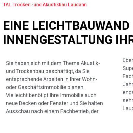
TAL Trocken -und Akustikbau Laudahn
EINE LEICHTBAUWAND I
INNENGESTALTUNG IH
über
Mec
Sie haben sich mit dem Thema Akustik-
Supe
Hol
und Trockenbau beschäftigt, da Sie
Fach
dürf
entsprechende Arbeiten in Ihrer Wohn-
Jahr
uns
oder Geschäftsimmobilie planen.
enga
dies
Vielleicht benötigt Ihre Immobilie auch
sehr
The
neue Decken oder Fenster und Sie halten
Laud
Ausschau nach einem Fachbetrieb, der