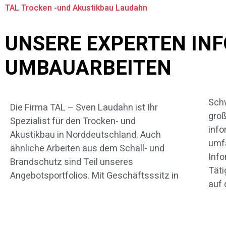
TAL Trocken -und Akustikbau Laudahn
UNSERE EXPERTEN INF
UMBAUARBEITEN
Schw
spez
Die Firma TAL – Sven Laudahn ist Ihr
groß
gehe
Spezialist für den Trocken- und
info
stehe
Akustikbau in Norddeutschland. Auch
umfa
Aufg
ähnliche Arbeiten aus dem Schall- und
Info
Selb
Brandschutz sind Teil unseres
Täti
Angebotsportfolios. Mit Geschäftsssitz in
auf 