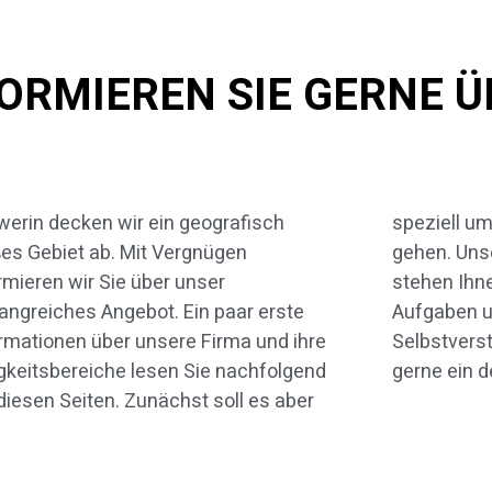
ORMIEREN SIE GERNE Ü
erin decken wir ein geografisch
iell um das Thema Umbauarbeiten
es Gebiet ab. Mit Vergnügen
n. Unsere geschulten Mitarbeiter
rmieren wir Sie über unser
n Ihnen für alle Fragen rund um die
ngreiches Angebot. Ein paar erste
aben unserer Firma zur Verfügung.
rmationen über unsere Firma und ihre
stverständlich erstellen wir Ihnen
gkeitsbereiche lesen Sie nachfolgend
gerne ein d
diesen Seiten. Zunächst soll es aber