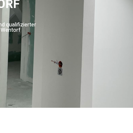
ORF
 qualifizierter
f Wentorf