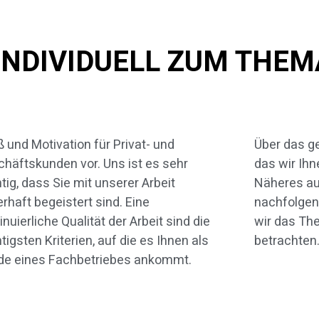
 INDIVIDUELL ZUM THEM
 und Motivation für Privat- und
 das gesamte Leistungsspektrum,
häftskunden vor. Uns ist es sehr
wir Ihnen bieten, erfahren Sie
tig, dass Sie mit unserer Arbeit
eres auf dieser und den
rhaft begeistert sind. Eine
olgenden Seiten. Zunächst wollen
inuierliche Qualität der Arbeit sind die
 das Thema Umbauarbeiten näher
tigsten Kriterien, auf die es Ihnen als
betrachten
de eines Fachbetriebes ankommt.