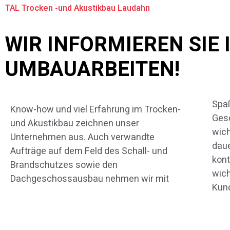
TAL Trocken -und Akustikbau Laudahn
WIR INFORMIEREN SIE
UMBAUARBEITEN!
Spaß
Über
Know-how und viel Erfahrung im Trocken-
Gesc
das 
und Akustikbau zeichnen unser
wich
Näh
Unternehmen aus. Auch verwandte
daue
nachf
Aufträge auf dem Feld des Schall- und
kont
wir
Brandschutzes sowie den
wich
Dachgeschossausbau nehmen wir mit
Kun