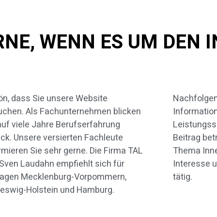
RNE, WENN ES UM DEN
n, dass Sie unsere Website
folgend dürfen wir Ihnen einigen
chen. Als Fachunternehmen blicken
formationen zu unserem
auf viele Jahre Berufserfahrung
tungsspektrum geben. In diesem
ck. Unsere versierten Fachleute
rag betrachten wir speziell das
rmieren Sie sehr gerne. Die Firma TAL
ma Innenausbau. Uns freut Ihr
Sven Laudahn empfiehlt sich für
resse und wir werden gerne für Sie
ragen Mecklenburg-Vorpommern,
tätig.
eswig-Holstein und Hamburg.