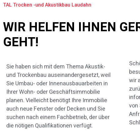
TAL Trocken -und Akustikbau Laudahn
WIR HELFEN IHNEN GE
GEHT!
Schö
Nach
Sie haben sich mit dem Thema Akustik-
besu
In
und Trockenbau auseinandergesetzt, weil
wir 
Leis
Sie Umbau- oder Innenausbauarbeiten in
zurü
Beit
Ihrer Wohn- oder Geschäftsimmobilie
info
The
planen. Vielleicht benötigt Ihre Immobilie
von 
Inte
auch neue Fenster oder Decken und Sie
Anf
suchen nach einem Fachbetrieb, der über
Schl
die nötigen Qualifikationen verfügt.