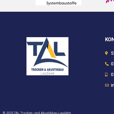
KO
S
0
0
i
© 2025 TAL Trocken -und Akustikbau Laudahn