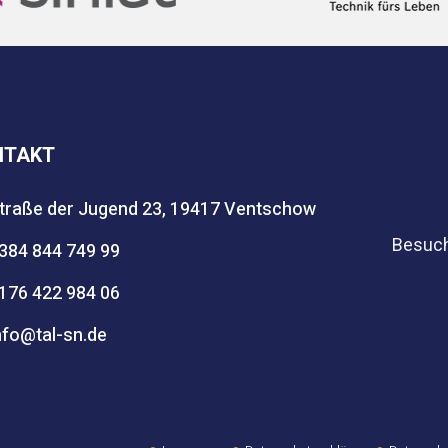
NTAKT
traße der Jugend 23, 19417 Ventschow
Besuch
384 844 749 99
176 422 984 06
nfo@tal-sn.de