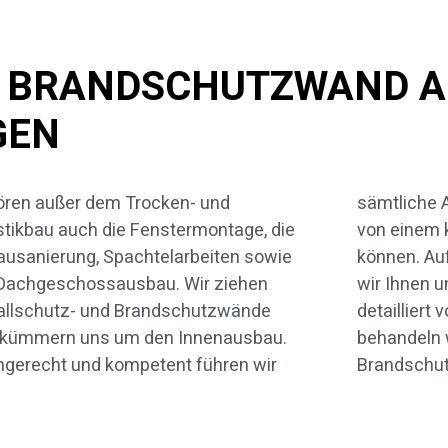
EN BRANDSCHUTZWAND A
GEN
ren außer dem Trocken- und
iche Arbeiten aus – so wie Sie es
tikbau auch die Fenstermontage, die
einem kompetenten Betrieb erwarten
ausanierung, Spachtelarbeiten sowie
en. Auf den nächsten Seiten dürfen
 Dachgeschossausbau. Wir ziehen
 Ihnen unser Tätigkeitsspektrum
allschutz- und Brandschutzwände
illiert vorstellen. In diesem Artikel
 kümmern uns um den Innenausbau.
ndeln wir zunächst aber das Thema
gerecht und kompetent führen wir
Brandschu