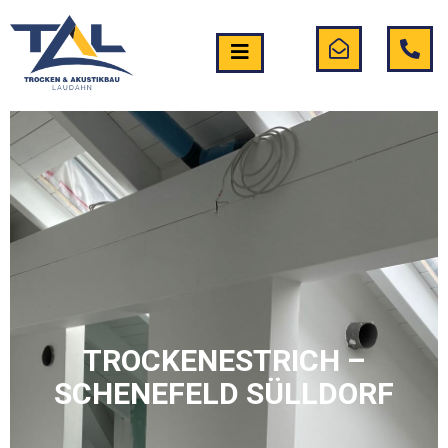
TROCKENESTRICH –
SCHENEFELD SÜLLDORF