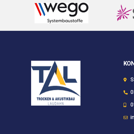
KO
S
0
0
i