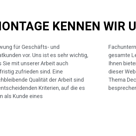
ONTAGE KENNEN WIR U
wung für Geschäfts- und
nternehmens ankommt. Über das
atkunden vor. Uns ist es sehr wichtig,
amte Leistungsspektrum, das wir
 Sie mit unserer Arbeit auch
 bieten, erfahren Sie Näheres auf
fristig zufrieden sind. Eine
r Website. Zunächst wollen wir das
chbleibende Qualität der Arbeit sind
ema Deckenmontage näher
entscheidenden Kriterien, auf die es
bespreche
n als Kunde eines