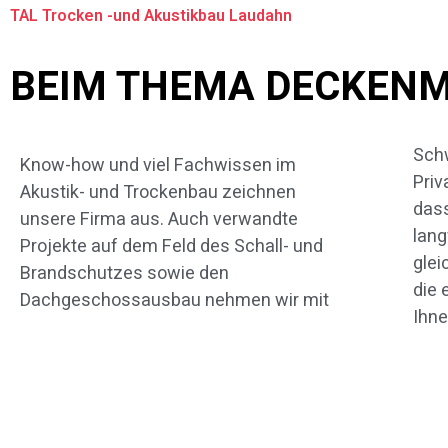
TAL Trocken -und Akustikbau Laudahn
BEIM THEMA DECKENM
Sch
Fachu
Know-how und viel Fachwissen im
Priv
ges
Akustik- und Trockenbau zeichnen
dass
Ihnen
unsere Firma aus. Auch verwandte
lang
diese
Projekte auf dem Feld des Schall- und
glei
Th
Brandschutzes sowie den
die 
Dachgeschossausbau nehmen wir mit
Ihne