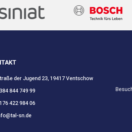
NTAKT
traße der Jugend 23, 19417 Ventschow
Besuch
384 844 749 99
176 422 984 06
nfo@tal-sn.de