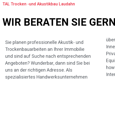
TAL Trocken -und Akustikbau Laudahn
WIR BERATEN SIE GER
über
Fi
Sie planen professionelle Akustik- und
Inne
Leist
Trockenbauarbeiten an Ihrer Immobilie
Priv
Bei
und sind auf Suche nach entsprechenden
Equi
Them
Angeboten? Wunderbar, dann sind Sie bei
how 
uns an der richtigen Adresse. Als
Inte
spezialisiertes Handwerksunternehmen