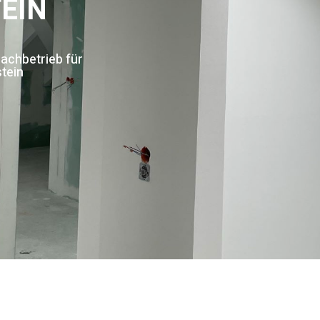
EIN
achbetrieb für
tein