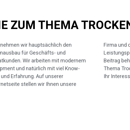
NE ZUM THEMA TROCKE
nehmen wir hauptsächlich den
rma und das komplette
nausbau für Geschäfts- und
ungsprogramm näher vor. In diesem
atkunden. Wir arbeiten mit modernem
trag behandeln wir zunächst das
pment und natürlich mit viel Know-
a Trockenestrich etwas näher. Über
und Erfahrung. Auf unserer
Ihr Interes
rnetseite stellen wir Ihnen unsere