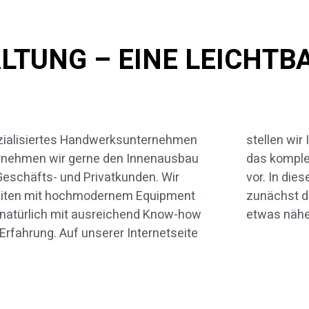
ALTUNG – EINE LEICHT
zialisiertes Handwerksunternehmen
len wir Ihnen unser Unternehmen und
rnehmen wir gerne den Innenausbau
komplette Leistungsspektrum näher
Geschäfts- und Privatkunden. Wir
 In diesem Artikel betrachten wir
eiten mit hochmodernem Equipment
ächst das Thema Leichtbauwand
natürlich mit ausreichend Know-how
etwas näher
Erfahrung. Auf unserer Internetseite