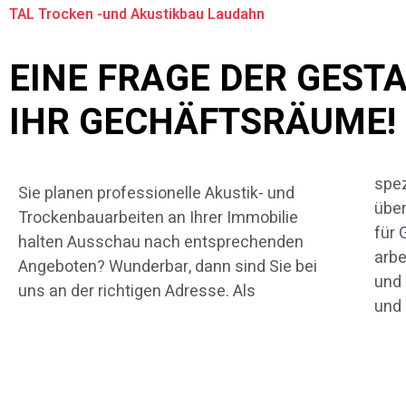
TAL Trocken -und Akustikbau Laudahn
EINE FRAGE DER GEST
IHR GECHÄFTSRÄUME!
spe
stel
Sie planen professionelle Akustik- und
übe
das 
Trockenbauarbeiten an Ihrer Immobilie
für 
vor.
halten Ausschau nach entsprechenden
arb
zun
Angeboten? Wunderbar, dann sind Sie bei
und 
uns an der richtigen Adresse. Als
und 