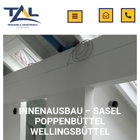
INNENAUSBAU – SASEL
POPPENBÜTTEL
WELLINGSBÜTTEL