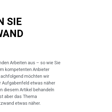
 SIE
WAND
tzwand etwas näher.