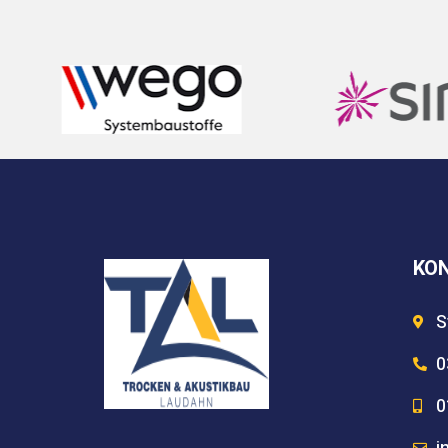
KO
S
0
0