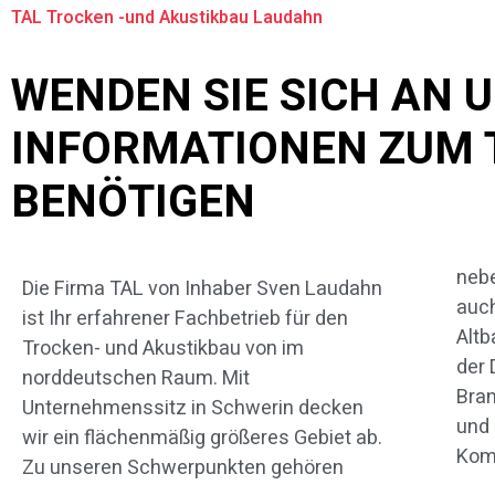
TAL Trocken -und Akustikbau Laudahn
WENDEN SIE SICH AN 
INFORMATIONEN ZUM
BENÖTIGEN
neb
alle 
Die Firma TAL von Inhaber Sven Laudahn
auch
es v
ist Ihr erfahrener Fachbetrieb für den
Altb
erw
Trocken- und Akustikbau von im
der
Ihne
norddeutschen Raum. Mit
Bra
vors
Unternehmenssitz in Schwerin decken
und
wi
wir ein flächenmäßig größeres Gebiet ab.
Komp
Zu unseren Schwerpunkten gehören