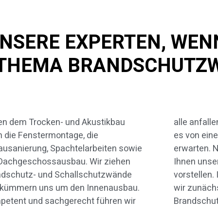
UNSERE EXPERTEN, WENN
 THEMA BRANDSCHUTZ
en dem Trocken- und Akustikbau
anfallenden Arbeiten aus – so wie Sie
 die Fenstermontage, die
on einem kompetenten Anbieter
ausanierung, Spachtelarbeiten sowie
arten. Nachfolgend möchten wir
 Dachgeschossausbau. Wir ziehen
n unser Aufgabenfeld etwas näher
ndschutz- und Schallschutzwände
tellen. In diesem Artikel behandeln
 kümmern uns um den Innenausbau.
r zunächst aber das Thema
etent und sachgerecht führen wir
Brandschu