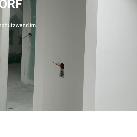
ORF
ndschutzwand im