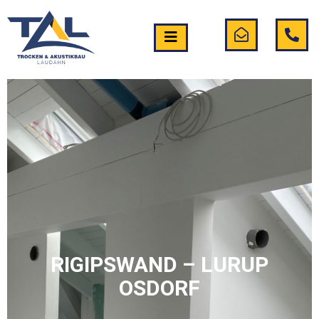
RIGIPSWAND – LURUP
OSDORF