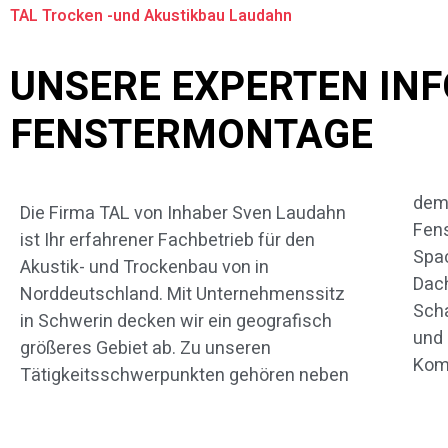
TAL Trocken -und Akustikbau Laudahn
UNSERE EXPERTEN IN
FENSTERMONTAGE
dem 
sämt
Die Firma TAL von Inhaber Sven Laudahn
Fens
von
ist Ihr erfahrener Fachbetrieb für den
Spac
erwart
Akustik- und Trockenbau von in
Dac
dürf
Norddeutschland. Mit Unternehmenssitz
Sch
deta
in Schwerin decken wir ein geografisch
und
betr
größeres Gebiet ab. Zu unseren
Komp
Tätigkeitsschwerpunkten gehören neben