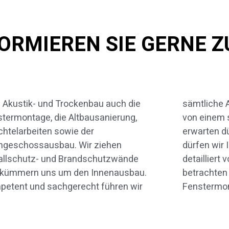
FORMIEREN SIE GERNE 
Akustik- und Trockenbau auch die
liche Arbeiten aus – so wie Sie es
termontage, die Altbausanierung,
 einem spezialisierten Anbieter
htelarbeiten sowie der
en dürfen. Auf den nächsten Seiten
hgeschossausbau. Wir ziehen
en wir Ihnen unser Aufgabenfeld
allschutz- und Brandschutzwände
illiert vorstellen. In diesem Beitrag
 kümmern uns um den Innenausbau.
achten wir zunächst aber das Thema
etent und sachgerecht führen wir
Fenstermon