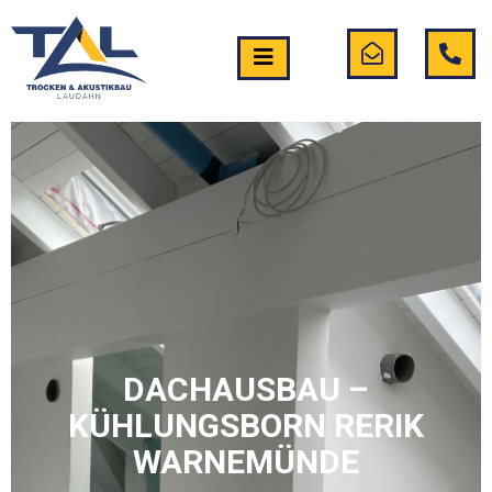
DACHAUSBAU –
KÜHLUNGSBORN RERIK
WARNEMÜNDE