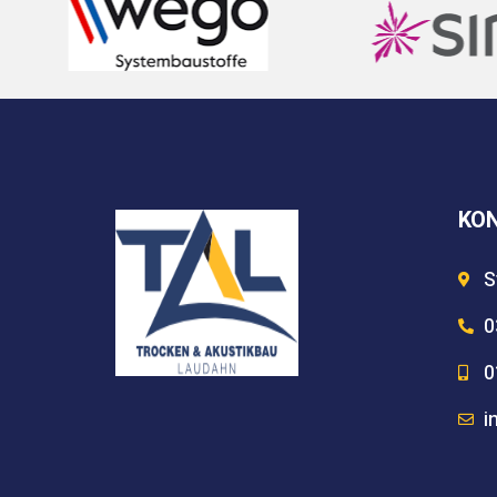
KO
S
0
0
i