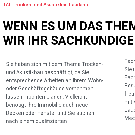
TAL Trocken -und Akustikbau Laudahn
WENN ES UM DAS THE
WIR IHR SACHKUNDIG
Fac
Hols
Sie haben sich mit dem Thema Trocken-
Sie 
Sei
und Akustikbau beschäftigt, da Sie
Fach
In
entsprechende Arbeiten an Ihrem Wohn-
Beru
Leis
oder Geschäftsgebäude vornehmen
freu
Arti
lassen möchten planen. Vielleicht
mit 
Bra
benötigt Ihre Immobilie auch neue
Laud
Inte
Decken oder Fenster und Sie suchen
Mec
nach einem qualifizierten