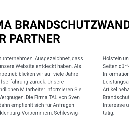
MA BRANDSCHUTZWAND 
ER PARTNER
hunternehmen. Ausgezeichnet, dass
tein und Hamburg. Auf den folgenden
unsere Website entdeckt haben. Als
ten dürfen wir Ihnen einigen
betrieb blicken wir auf viele Jahre
formationen zu unserem
fserfahrung zurück. Unsere
tungsangebot geben. In diesem
ndlichen Mitarbeiter informieren Sie
kel behandeln wir speziell das Thema
Vergnügen. Die Firma TAL von Sven
ndschutzwand. Uns freut Ihr
ahn empfiehlt sich für Anfragen
resse und wir werden gerne für Sie
klenburg-Vorpommern, Schleswig-
tätig.