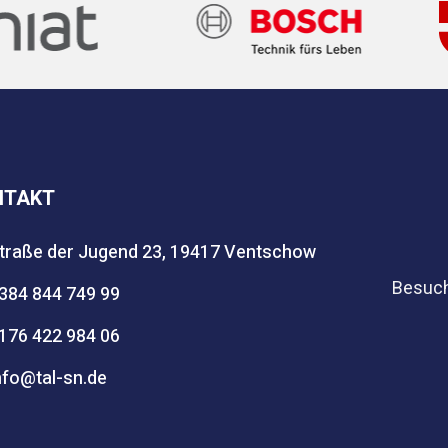
NTAKT
traße der Jugend 23, 19417 Ventschow
Besuch
384 844 749 99
176 422 984 06
nfo@tal-sn.de