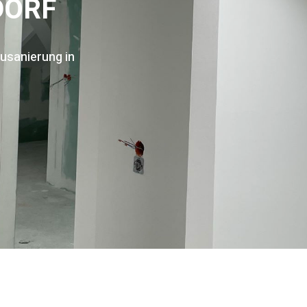
DORF
bausanierung in