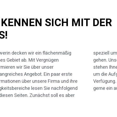
 KENNEN SICH MIT DER
S!
erin decken wir ein flächenmäßig
iell um das Thema Altbausanierung
es Gebiet ab. Mit Vergnügen
n. Unsere erfahrenen Mitarbeiter
rmieren wir Sie über unser
n Ihnen für sämtliche Fragen rund
ngreiches Angebot. Ein paar erste
die Aufgaben unserer Firma zur
rmationen über unsere Firma und ihre
ügung. Natürlich erstellen wir Ihnen
gkeitsbereiche lesen Sie nachfolgend
gerne ein 
diesen Seiten. Zunächst soll es aber