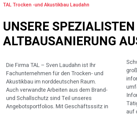
TAL Trocken -und Akustikbau Laudahn
UNSERE SPEZIALISTEN
ALTBAUSANIERUNG AU
Schw
spez
Die Firma TAL – Sven Laudahn ist Ihr
groß
gehe
Fachunternehmen für den Trocken- und
info
stehe
Akustikbau im norddeutschen Raum.
umfa
um 
Auch verwandte Arbeiten aus dem Brand-
Info
Verf
und Schallschutz sind Teil unseres
Täti
Angebotsportfolios. Mit Geschäftsssitz in
auf 