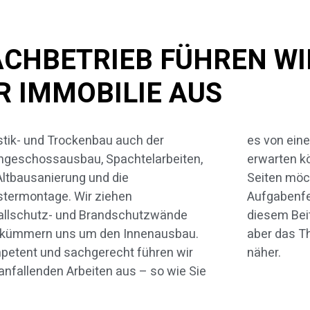
FACHBETRIEB FÜHREN WI
 IMMOBILIE AUS
tik- und Trockenbau auch der
n einem spezialisierten Fachbetrieb
hgeschossausbau, Spachtelarbeiten,
arten können. Auf den nächsten
Altbausanierung und die
en möchten wir Ihnen unser
termontage. Wir ziehen
enfeld detailliert vorstellen. In
allschutz- und Brandschutzwände
em Beitrag betrachten wir zunächst
 kümmern uns um den Innenausbau.
r das Thema Dachausbau etwas
etent und sachgerecht führen wir
näher.
 anfallenden Arbeiten aus – so wie Sie