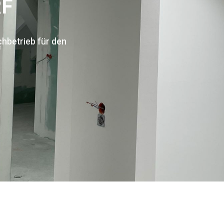
F
hbetrieb für den
f