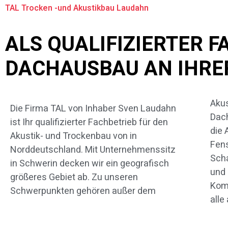
TAL Trocken -und Akustikbau Laudahn
ALS QUALIFIZIERTER 
DACHAUSBAU AN IHRER
Akus
es vo
Die Firma TAL von Inhaber Sven Laudahn
Dac
erw
ist Ihr qualifizierter Fachbetrieb für den
die 
Seit
Akustik- und Trockenbau von in
Fens
Aufgab
Norddeutschland. Mit Unternehmenssitz
Sch
dies
in Schwerin decken wir ein geografisch
und
abe
größeres Gebiet ab. Zu unseren
Komp
Schwerpunkten gehören außer dem
alle